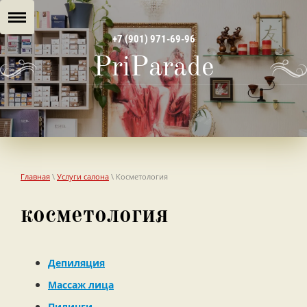
+7 (901) 971-69-96
PriParade
Главная
\
Услуги салона
\ Косметология
косметология
Депиляция
Массаж лица
Пилинги